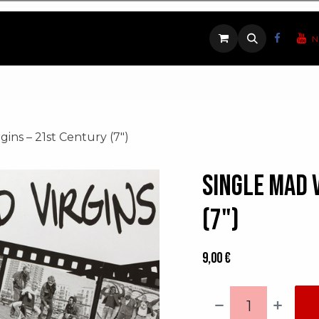
ique
Contactez-nous
N
gins – 21st Century (7")
Single Mad 
(7")
9,00
€