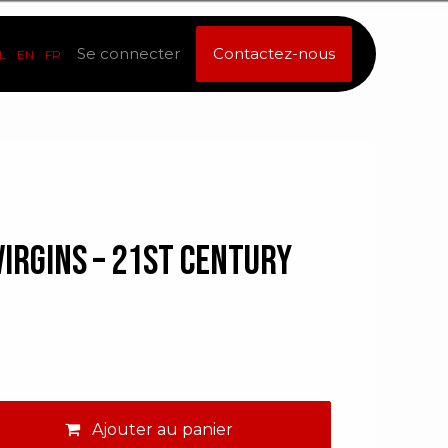
Se connecter
Contactez-nous
L
EN
FR
Virgins – 21st Century
Ajouter au panier