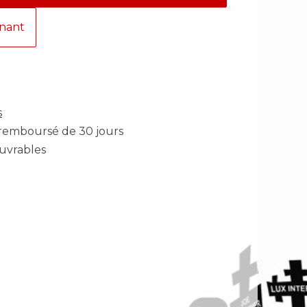
nant
s
u remboursé de 30 jours
ouvrables