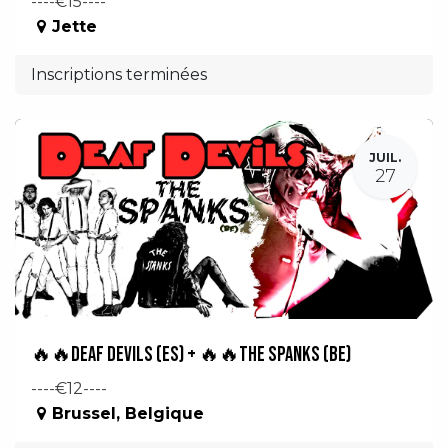
----€15----
Jette
Inscriptions terminées
JUIL.
27
🔥🔥Deaf Devils (ES) + 🔥🔥The Spanks (BE)
----€12----
Brussel
,
Belgique