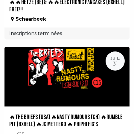
🔥🔥Hetze (BE) & 🔥🔥Electronic Pancakes (BXHell)
FREE!!!
Schaarbeek
Inscriptions terminées
JUIL.
31
🔥The Briefs (USA) 🔥Nasty Rumours (CH) 🔥Rumble
Pit (BXHell) 🔥JC Metteko 🔥 PhiPhi Fig's