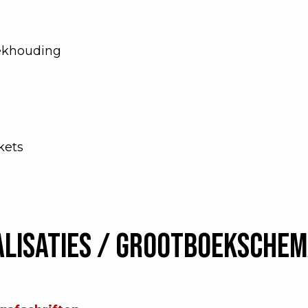
oekhouding
kets
alisaties / grootboekschem