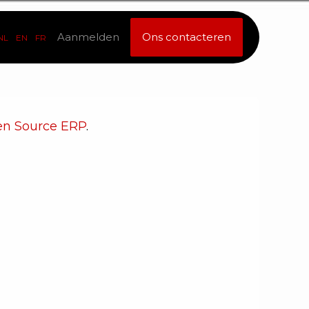
Aanmelden
Ons contacteren
NL
EN
FR
n Source ERP
.